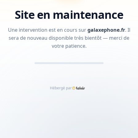
Site en maintenance
Une intervention est en cours sur
galaxephone.fr
.
Il
sera de nouveau disponible très bientôt — merci de
votre patience.
Hébergé par