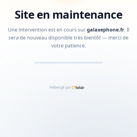
Site en maintenance
Une intervention est en cours sur
galaxephone.fr
.
Il
sera de nouveau disponible très bientôt — merci de
votre patience.
Hébergé par