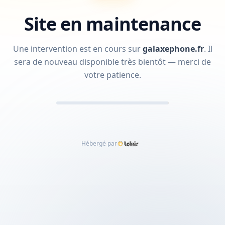
Site en maintenance
Une intervention est en cours sur
galaxephone.fr
.
Il
sera de nouveau disponible très bientôt — merci de
votre patience.
Hébergé par