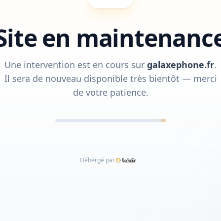
Site en maintenanc
Une intervention est en cours sur
galaxephone.fr
.
Il sera de nouveau disponible très bientôt — merci
de votre patience.
Hébergé par