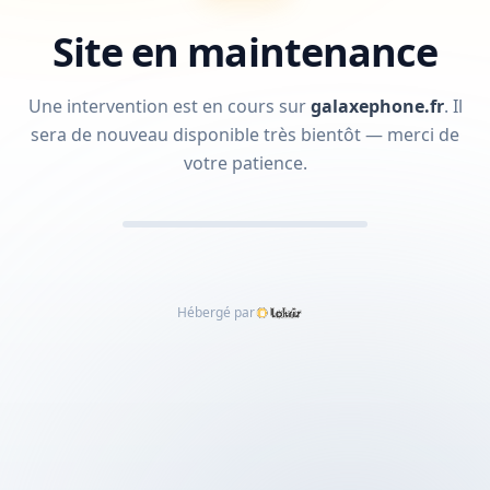
Site en maintenance
Une intervention est en cours sur
galaxephone.fr
.
Il
sera de nouveau disponible très bientôt — merci de
votre patience.
Hébergé par